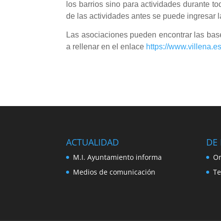
los barrios sino para actividades durante to
de las actividades antes se puede ingresar 
Las asociaciones pueden encontrar las bas
a rellenar en el enlace
https://www.villena.e
ACTUALIDAD
DE 
M.I. Ayuntamiento informa
Or
Medios de comunicación
Te