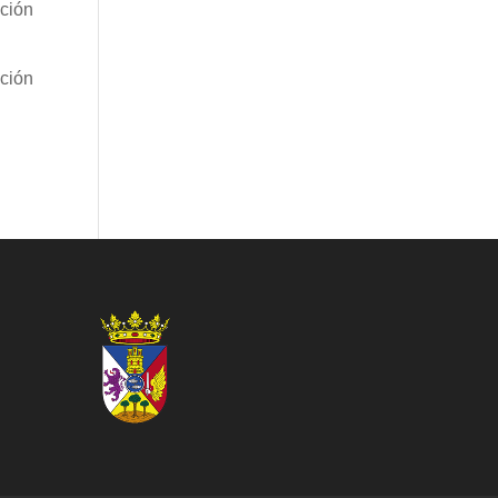
ación
ción