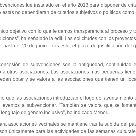
bvenciones fue instalado en el año 2013 para disponer de crit
e éstas no dependieran de criterios subjetivos o políticos como
ico objetivo con lo que le damos transparencia al proceso y 
ciones”, ha señalado la edil. Las solicitudes con los proyectos
hasta el 20 de junio. Tras esto, el plazo de justificación del 
 concesión de subvenciones son la antigüedad, continuidad e
to a otras asociaciones. Las asociaciones más pequeñas tiene
ueden optar y se valora a las asociaciones que tienen un loc
o que las asociaciones introduzcan el logo del ayuntamiento 
os eventos a subvencionar. “También se valora que se foment
e lenguaje de género inclusivo”, ha indicado Menor.
para asociaciones vecinales se mantiene tras la subida del p
son únicamente para las actividades de las semanas culturale