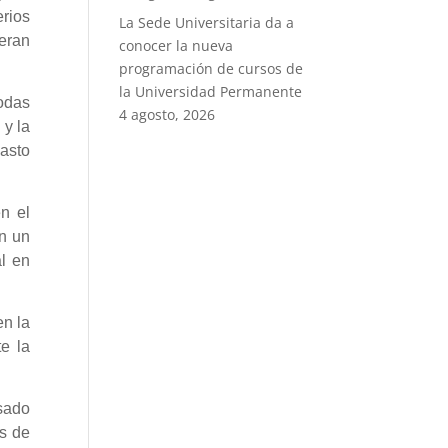
erios
La Sede Universitaria da a
 eran
conocer la nueva
programación de cursos de
la Universidad Permanente
todas
4 agosto, 2026
 y la
gasto
n el
n un
al en
en la
e la
asado
s de