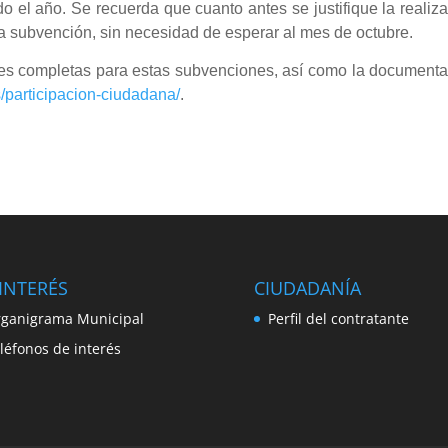
do el año. Se recuerda que cuanto antes se justifique la realiz
la subvención, sin necesidad de esperar al mes de octubre.
es completas para estas subvenciones, así como la documenta
s/participacion-ciudadana/
.
INTERÉS
CIUDADANÍA
ganigrama Municipal
Perfil del contratante
léfonos de interés