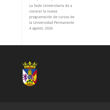
La Sede Universitaria da a
conocer la nueva
programación de cursos de
la Universidad Permanente
4 agosto, 2026