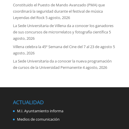
Constituido el Puesto de Mando Avanzado (PMA) que
coordinará la seguridad durante el festival de música
Leyendas del Rock
5 agosto, 2026
La Sede Universitaria de Villena da a conocer los ganadores
de sus concursos de microrrelatos y fotografía científica
5
agosto, 2026
Villena celebra la 45ª Semana del Cine del 7 al 23 de agosto
5
agosto, 2026
La Sede Universitaria da a conocer la nueva programación
de cursos de la Universidad Permanente
4 agosto, 2026
ACTUALIDAD
M.I. Ayuntamiento informa
Medios de comunicación