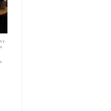
o y
io
as