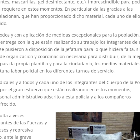
ntes, mascarillas, gel desinfectante, etc.), imprescindible para po
se requiere en estos momentos. En particular da las gracias a las
lacionan, que han proporcionado dicho material, cada uno de ell
ido.
todos y con aplicación de medidas excepcionales para la población
 entrega con la que están realizando su trabajo los integrantes de 
se pusieron a disposición de la Jefatura para lo que hiciera falta, s
 de organización y coordinación necesaria para distribuir, de la me
para la propia plantilla y para la ciudadanía, los medios materiale
una labor policial en los diferentes turnos de servicio.
dicales y a todos y cada uno de los integrantes del Cuerpo de la Pol
y por el gran esfuerzo que están realizando en estos momentos,
onal administrativo adscrito a esta policía y a los compañeros
frecido.
sulta a veces
rantes de las Fuerzas y
asos y represiva
o, ante la grave