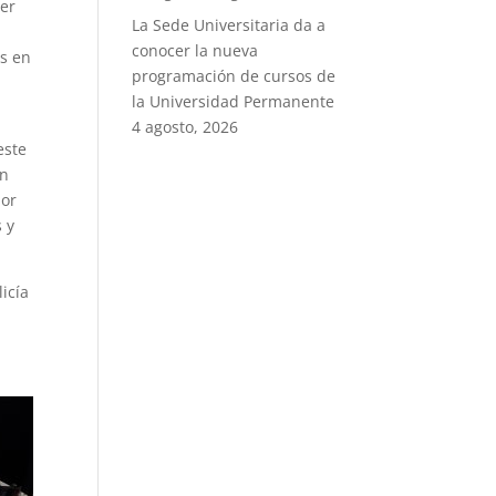
der
La Sede Universitaria da a
conocer la nueva
os en
programación de cursos de
la Universidad Permanente
,
4 agosto, 2026
este
in
jor
s y
icía