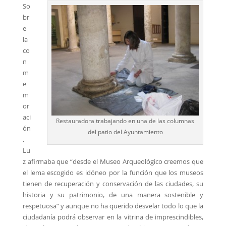
So
br
e
la
co
n
m
e
m
or
aci
Restauradora trabajando en una de las columnas
ón
del patio del Ayuntamiento
,
Lu
z afirmaba que “desde el Museo Arqueológico creemos que
el lema escogido es idóneo por la función que los museos
tienen de recuperación y conservación de las ciudades, su
historia y su patrimonio, de una manera sostenible y
respetuosa” y aunque no ha querido desvelar todo lo que la
ciudadanía podrá observar en la vitrina de imprescindibles,