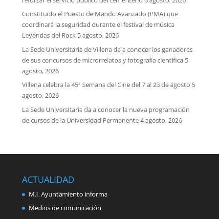
Constituido el Puesto de Mando Avanzado (PMA) que
coordinará la seguridad durante el festival de música
Leyendas del Rock
5 agosto, 2026
La Sede Universitaria de Villena da a conocer los ganadores
de sus concursos de microrrelatos y fotografía científica
5
agosto, 2026
Villena celebra la 45ª Semana del Cine del 7 al 23 de agosto
5
agosto, 2026
La Sede Universitaria da a conocer la nueva programación
de cursos de la Universidad Permanente
4 agosto, 2026
ACTUALIDAD
M.I. Ayuntamiento informa
Medios de comunicación