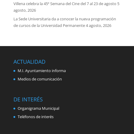
Villena celebra la 45ª Semana del Cine del 7 al 23 de agosto
5
agosto, 2026
La Sede Universitaria da a conocer la nueva programación
de cursos de la Universidad Permanente
4 agosto, 2026
ACTUALIDAD
M.I. Ayuntamiento informa
Medios de comunicación
DE INTERÉS
Organigrama Municipal
Teléfonos de interés