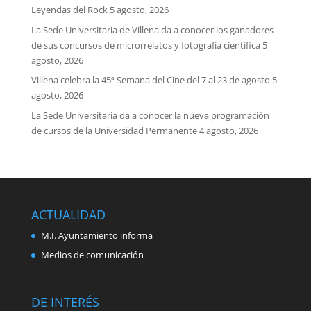
Leyendas del Rock
5 agosto, 2026
La Sede Universitaria de Villena da a conocer los ganadores
de sus concursos de microrrelatos y fotografía científica
5
agosto, 2026
Villena celebra la 45ª Semana del Cine del 7 al 23 de agosto
5
agosto, 2026
La Sede Universitaria da a conocer la nueva programación
de cursos de la Universidad Permanente
4 agosto, 2026
ACTUALIDAD
M.I. Ayuntamiento informa
Medios de comunicación
DE INTERÉS