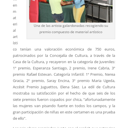
en
m
at
eri
Una de las artista galardonadas recogiendo su
al
premio compuesto de material artístico
art
ísti
co tenían una valoración económica de 750 euros,
patrocinados por la Concejalía de Cultura, a través de la
Casa de la Cultura, y recayeron en la categoría de Juveniles:
1º premio, Esperanza Santiago, 2 premio, Irene Cabria, 3º
premio Rafael Estevan. Categoría Infantil: 1º Premio, Nerea
Gracia, 2º premio, Saray Encina, 3º premio Maria Ugeda,
Accésit Premio Juguettos, Elena Sáez. La edil de Cultura
mostraba su satisfacción por el hecho de que seis de los
siete premios fueron copados por chica, “afortunadamente
las mujeres van pisando fuerte en todos los campos, y la
gran participación de niñas en este certamen es una prueba
de ello”.