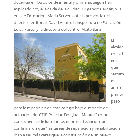
docencia en los ciclos de infantil y primaria, según han
explicado hoy el alcalde de la ciudad, Fulgencio Cerdán, y la
edil de Educación, María Server, ante la presencia del
director territorial, David Vento; la inspectora de Educación,
Luisa Pérez; y la directora del centro, Maite Sanz.
El
alcalde
consid
era
que
“estam
os
ante el
primer
paso
para la reposición de este colegio bajo el modelo de
actuación del CEIP Príncipe Don Juan Manuel” como
consecuencia de los últimos informes técnicos que
confirmaron que “las tareas de reparación y rehabilitación
iban a ser más caras que la construcción de un nuevo