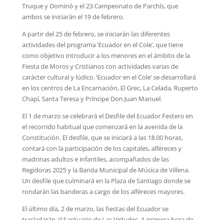
Truque y Dominó y el 23 Campeonato de Parchís, que
ambos se iniciarán el 19 de febrero.
A partir del 25 de febrero, se iniciarán las diferentes
actividades del programa ‘Ecuador en el Cole’, que tiene
como objetivo introducir a los menores en el ámbito de la
Fiesta de Moros y Cristianos con actividades varias de
carácter cultural y lúdico. ‘Ecuador en el Cole’ se desarrollará
en los centros de La Encarnación, El Grec, La Celada, Ruperto
Chapí, Santa Teresa y Príncipe Don Juan Manuel.
El 1 de marzo se celebrará el Desfile del Ecuador Festero en
el recorrido habitual que comenzará en la avenida de la
Constitución. El desfile, que se iniciará a las 18.00 horas,
contará con la participación de los capitales, alféreces y
madrinas adultos e infantiles, acompañados de las
Regidoras 2025 y la Banda Municipal de Música de Villena.
Un desfile que culminará en la Plaza de Santiago donde se
rondarán las banderas a cargo de los alféreces mayores.
El último día, 2 de marzo, las fiestas del Ecuador se
trasladarán al Santuario de Las Virtudes. A primera hora de