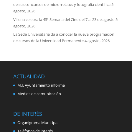
de sus concursos de microrrelatos y fotografía científica
5
agosto, 2026
Villena celebra la 45ª Semana del Cine del 7 al 23 de agosto
5
agosto, 2026
La Sede Universitaria da a conocer la nueva programación
de cursos de la Universidad Permanente
4 agosto, 2026
ACTUALIDAD
M.I. Ayuntamiento informa
Medios de comunicación
DE INTERÉS
Organigrama Municipal
Teléfonos de interés