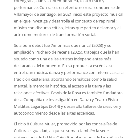
coreografía, danza contemporánea, teatro físico y
performance. Con raíces en el entorno rural conquense de
Villamayor de Santiago, en 2021 inició este proyecto musical
en el que investiga y desarrolla el concepto de ‘rap rural’:
música con discurso crítico, letras que parten del amor y el
arte como motores de transformación social.
Su álbum debut fue ‘Amor más que nunca’ (2023) y su
ampliación ‘Puchero de recena’ (2025), trabajos que la han
situado como una de las artistas independientes más
destacadas del momento. En su propuesta escénica se
entrelazan música, danza y performance con referencias a la
tradición castellana, abordando temáticas como la salud
mental, la memoria histórica, el acceso a la tierra y las
relaciones afectivas. Bewis de la Rosa es también fundadora
de la Compañía de Investigación en Danza y Teatro Físico
Malditas Lagartijas (2014) y desarrolla talleres de creación y
autoconocimiento desde las artes escénicas.
El ciclo 8 Cultura Mujer, promovido por las concejalías de
Cultura e Igualdad, al que se suman también la sede
universitaria de la UA y Caixa Popular es una de las señas de