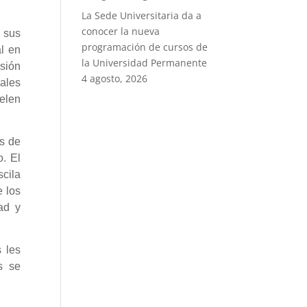
La Sede Universitaria da a
conocer la nueva
 sus
programación de cursos de
al en
la Universidad Permanente
sión
4 agosto, 2026
nales
elen
s de
o. El
scila
e los
ad y
 les
s se