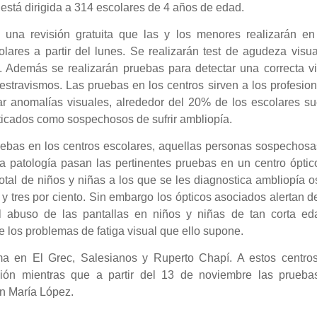
 está dirigida a 314 escolares de 4 años de edad.
 una revisión gratuita que las y los menores realizarán en
olares a partir del lunes. Se realizarán test de agudeza visu
 Además se realizarán pruebas para detectar una correcta vi
 estravismos. Las pruebas en los centros sirven a los profesio
ar anomalías visuales, alrededor del 20% de los escolares su
ticados como sospechosos de sufrir ambliopía.
uebas en los centros escolares, aquellas personas sospechosa
a patología pasan las pertinentes pruebas en un centro óptic
total de niños y niñas a los que se les diagnostica ambliopía o
 y tres por ciento. Sin embargo los ópticos asociados alertan d
el abuso de las pantallas en niños y niñas de tan corta ed
e los problemas de fatiga visual que ello supone.
 en El Grec, Salesianos y Ruperto Chapí. A estos centros
ión mientras que a partir del 13 de noviembre las prueba
ín María López.