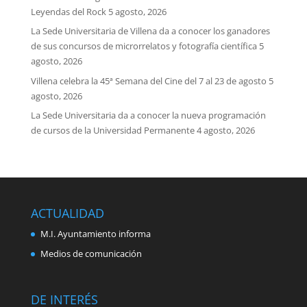
Leyendas del Rock
5 agosto, 2026
La Sede Universitaria de Villena da a conocer los ganadores
de sus concursos de microrrelatos y fotografía científica
5
agosto, 2026
Villena celebra la 45ª Semana del Cine del 7 al 23 de agosto
5
agosto, 2026
La Sede Universitaria da a conocer la nueva programación
de cursos de la Universidad Permanente
4 agosto, 2026
ACTUALIDAD
M.I. Ayuntamiento informa
Medios de comunicación
DE INTERÉS