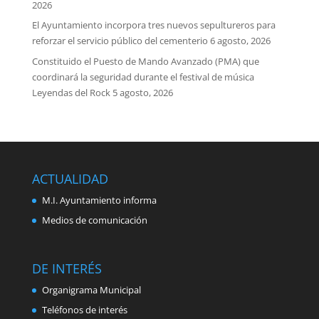
2026
El Ayuntamiento incorpora tres nuevos sepultureros para
reforzar el servicio público del cementerio
6 agosto, 2026
Constituido el Puesto de Mando Avanzado (PMA) que
coordinará la seguridad durante el festival de música
Leyendas del Rock
5 agosto, 2026
ACTUALIDAD
M.I. Ayuntamiento informa
Medios de comunicación
DE INTERÉS
Organigrama Municipal
Teléfonos de interés