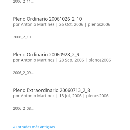
2006_2_11…
Pleno Ordinario 20061026_2_10
por
Antonio Martinez
|
26 Oct, 2006
|
plenos2006
2006_2_10…
Pleno Ordinario 20060928_2_9
por
Antonio Martinez
|
28 Sep, 2006
|
plenos2006
2006_2_09…
Pleno Extraordinario 20060713_2_8
por
Antonio Martinez
|
13 Jul, 2006
|
plenos2006
2006_2_08…
« Entradas más antiguas