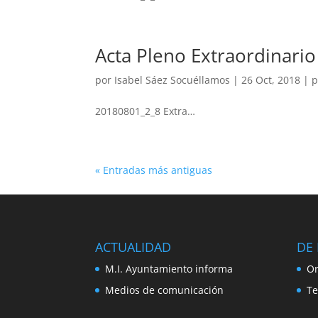
Acta Pleno Extraordinari
por
Isabel Sáez Socuéllamos
|
26 Oct, 2018
|
p
20180801_2_8 Extra…
« Entradas más antiguas
ACTUALIDAD
DE 
M.I. Ayuntamiento informa
Or
Medios de comunicación
Te