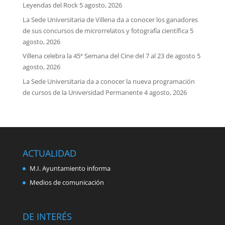
Leyendas del Rock
5 agosto, 2026
La Sede Universitaria de Villena da a conocer los ganadores
de sus concursos de microrrelatos y fotografía científica
5
agosto, 2026
Villena celebra la 45ª Semana del Cine del 7 al 23 de agosto
5
agosto, 2026
La Sede Universitaria da a conocer la nueva programación
de cursos de la Universidad Permanente
4 agosto, 2026
ACTUALIDAD
M.I. Ayuntamiento informa
Medios de comunicación
DE INTERÉS