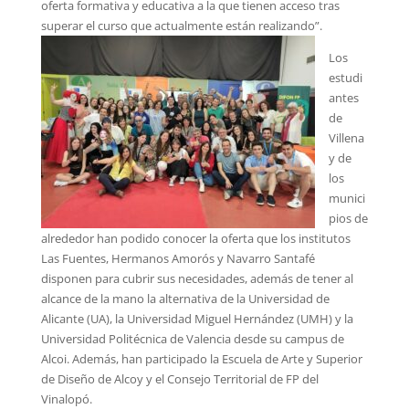
oferta formativa y educativa a la que tienen acceso tras
superar el curso que actualmente están realizando”.
Los
estudi
antes
de
Villena
y de
los
munici
pios de
alrededor han podido conocer la oferta que los institutos
Las Fuentes, Hermanos Amorós y Navarro Santafé
disponen para cubrir sus necesidades, además de tener al
alcance de la mano la alternativa de la Universidad de
Alicante (UA), la Universidad Miguel Hernández (UMH) y la
Universidad Politécnica de Valencia desde su campus de
Alcoi. Además, han participado la Escuela de Arte y Superior
de Diseño de Alcoy y el Consejo Territorial de FP del
Vinalopó.