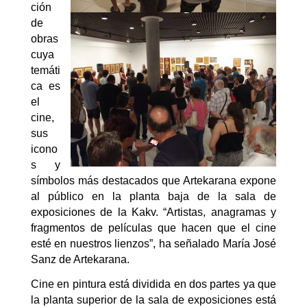
ción
de
obras
cuya
temáti
ca es
el
cine,
sus
icono
s y
símbolos más destacados que Artekarana expone
al público en la planta baja de la sala de
exposiciones de la Kakv. “Artistas, anagramas y
fragmentos de películas que hacen que el cine
esté en nuestros lienzos”, ha señalado María José
Sanz de Artekarana.
Cine en pintura está dividida en dos partes ya que
la planta superior de la sala de exposiciones está