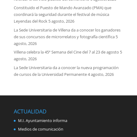
Constituido el Puesto de Mando Avanzado (PMA) que
coordinará la seguridad durante el festival de música
Leyendas del Rock
5 agosto, 2026
La Sede Universitaria de Villena da a conocer los ganadores
de sus concursos de microrrelatos y fotografía científica
5
agosto, 2026
Villena celebra la 45ª Semana del Cine del 7 al 23 de agosto
5
agosto, 2026
La Sede Universitaria da a conocer la nueva programación
de cursos de la Universidad Permanente
4 agosto, 2026
ACTUALIDAD
M.I. Ayuntamiento informa
Medios de comunicación