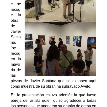
e se
recog
e la
obra
de
Javier
Santa
na,
“se
recog
en la
mayo
ría de
las
piezas de Javier Santana que se exponen aquí
como muestra de su obra”, ha subrayado Ayelo.
En la presentación estuvo además la que fuese
pareja del artista quien quiso agradecer a todas
las personas que aportaron su granito de arena en