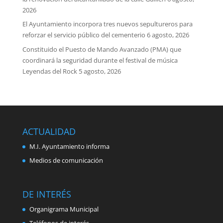
2026
El Ayuntamiento incorpora tres nuevos sepultureros para
reforzar el servicio público del cementerio
6 agosto, 2026
Constituido el Puesto de Mando Avanzado (PMA) que
coordinará la seguridad durante el festival de música
Leyendas del Rock
5 agosto, 2026
ACTUALIDAD
M.I. Ayuntamiento informa
Medios de comunicación
DE INTERÉS
Organigrama Municipal