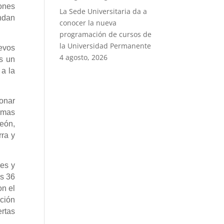
iones
La Sede Universitaria da a
ndan
conocer la nueva
programación de cursos de
la Universidad Permanente
uevos
4 agosto, 2026
s un
 a la
onar
omas
eón,
ra y
es y
s 36
on el
ación
rtas