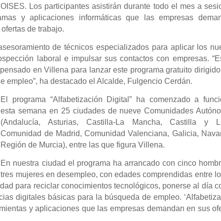
OISES. Los participantes asistirán durante todo el mes a ses
ramas y aplicaciones informáticas que las empresas dema
ofertas de trabajo.
 asesoramiento de técnicos especializados para aplicar los n
rospección laboral e impulsar sus contactos con empresas. “E
 pensado en Villena para lanzar este programa gratuito dirigido
e empleo”, ha destacado el Alcalde, Fulgencio Cerdán.
El programa “Alfabetización Digital” ha comenzado a funci
esta semana en 25 ciudades de nueve Comunidades Autón
(Andalucía, Asturias, Castilla-La Mancha, Castilla y L
Comunidad de Madrid, Comunidad Valenciana, Galicia, Navar
Región de Murcia), entre las que figura Villena.
En
nuestra
ciudad el programa ha arrancado con cinco hombr
tres mujeres en desempleo, con edades comprendidas entre lo
idad para reciclar conocimientos tecnológicos, ponerse al día c
cias digitales básicas para la búsqueda de empleo. ‘
Alfabetiz
mientas y aplicaciones que las empresas demandan en sus ofe