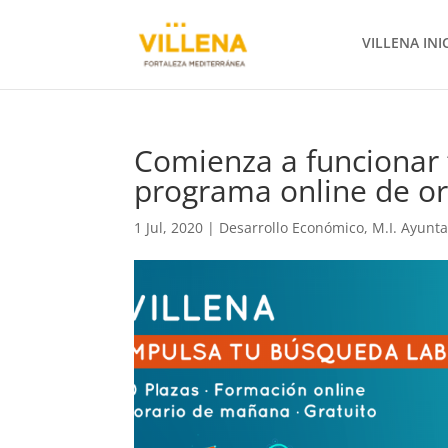
VILLENA INI
Comienza a funcionar “
programa online de or
1 Jul, 2020
|
Desarrollo Económico
,
M.I. Ayunt