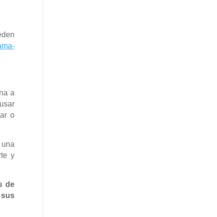
ueden
rama-
ana a
 usar
ar o
 una
te y
s de
 sus