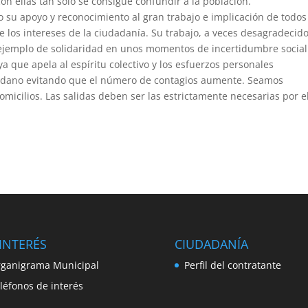
con ellas tan sólo se consigue confundir a la población.
 su apoyo y reconocimiento al gran trabajo e implicación de todos
 los intereses de la ciudadanía. Su trabajo, a veces desagradecido
r ejemplo de solidaridad en unos momentos de incertidumbre social
a que apela al espíritu colectivo y los esfuerzos personales
adano evitando que el número de contagios aumente. Seamos
cilios. Las salidas deben ser las estrictamente necesarias por e
INTERÉS
CIUDADANÍA
ganigrama Municipal
Perfil del contratante
léfonos de interés