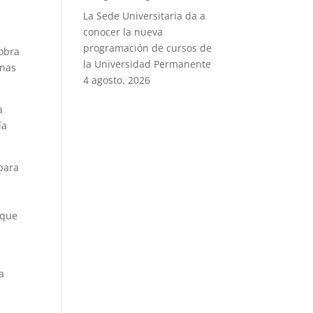
La Sede Universitaria da a
conocer la nueva
o
programación de cursos de
 obra
la Universidad Permanente
anas
4 agosto, 2026
a
ía
para
d
 que
a
a