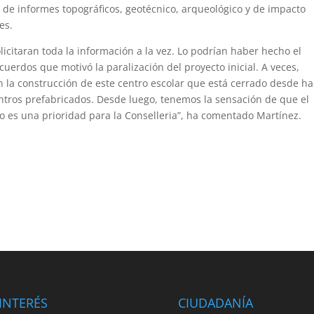
ón de informes topográficos, geotécnico, arqueológico y de impacto
es.
licitaran toda la información a la vez. Lo podrían haber hecho el
cuerdos que motivó la paralización del proyecto inicial. A veces,
n la construcción de este centro escolar que está cerrado desde h
ros prefabricados. Desde luego, tenemos la sensación de que el
 es una prioridad para la Conselleria”, ha comentado Martínez.
INTERÉS
CIUDADANÍA