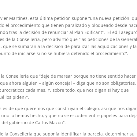
Javier Martínez, esta última petición supone “una nueva petición, q
ndo el procedimiento que tienen paralizado y bloqueado desde hac
o tras la decisión de renunciar al Plan Edificant”. El edil asegur
 de la Conselleria, pero advirtió que “las peticiones de la General
 que se sumarán a la decísión de paralizar las adjudicaciones y la
unto de iniciarse si no se hubiera detenido el procedimiento”.
a la Conselleria que “deje de marear porque no tiene sentido hacer
ue ahora alguien – algún concejal – diga que no son obligatorias,
urocráticos cada mes. Y, sobre todo, que nos digan si hay que
ué los piden?”.
s es de que queremos que construyan el colegio; así que nos diga
uno lo hemos hecho, y que no se escuden entre papeles para deja
n del gobierno de Carlos Mazón”.
 de la Conselleria que suponía identificar la parcela, determinar su