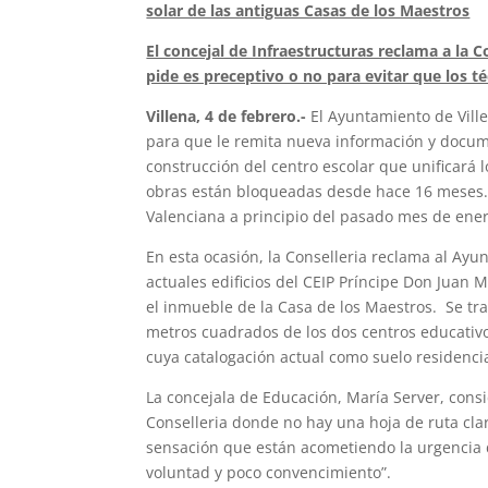
solar de las antiguas Casas de los Maestros
El concejal de Infraestructuras reclama a la C
pide es preceptivo o no para evitar que los t
Villena, 4 de febrero.-
El Ayuntamiento de Vill
para que le remita nueva información y documen
construcción del centro escolar que unificará 
obras están bloqueadas desde hace 16 meses. E
Valenciana a principio del pasado mes de ene
En esta ocasión, la Conselleria reclama al Ayun
actuales edificios del CEIP Príncipe Don Juan 
el inmueble de la Casa de los Maestros. Se tra
metros cuadrados de los dos centros educativo
cuya catalogación actual como suelo residenci
La concejala de Educación, María Server, con
Conselleria donde no hay una hoja de ruta clara
sensación que están acometiendo la urgencia d
voluntad y poco convencimiento”.