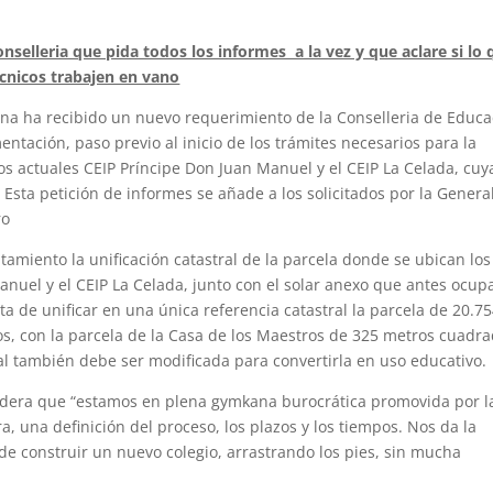
onselleria que pida todos los informes a la vez y que aclare si lo
écnicos trabajen en vano
ena ha recibido un nuevo requerimiento de la Conselleria de Educa
tación, paso previo al inicio de los trámites necesarios para la
los actuales CEIP Príncipe Don Juan Manuel y el CEIP La Celada, cuy
sta petición de informes se añade a los solicitados por la General
ro
tamiento la unificación catastral de la parcela donde se ubican los
Manuel y el CEIP La Celada, junto con el solar anexo que antes ocu
ta de unificar en una única referencia catastral la parcela de 20.7
s, con la parcela de la Casa de los Maestros de 325 metros cuadra
al también debe ser modificada para convertirla en uso educativo.
sidera que “estamos en plena gymkana burocrática promovida por l
, una definición del proceso, los plazos y los tiempos. Nos da la
e construir un nuevo colegio, arrastrando los pies, sin mucha