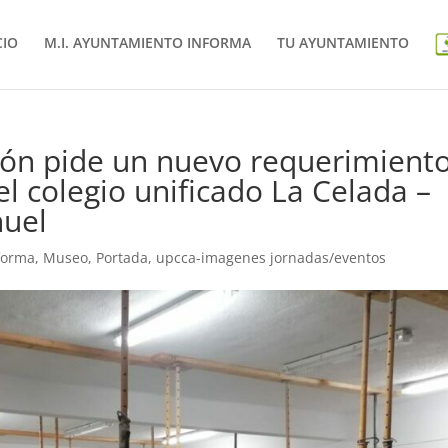
CIO
M.I. AYUNTAMIENTO INFORMA
TU AYUNTAMIENTO
ión pide un nuevo requerimient
el colegio unificado La Celada –
nuel
forma
,
Museo
,
Portada
,
upcca-imagenes jornadas/eventos