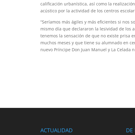
calificación urbanística, así como la realizaci
acústico por la actividad de los centros escolar
“Seríamos más ágiles y más eficientes si nos so
mismo día que declararon la lesividad de los a
tenemos la sensación de que no existe prisa e
muchos meses y que tiene su alumnado en cent
nuevo Príncipe Don Juan Manuel y La Celada no
ACTUALIDAD
DE 