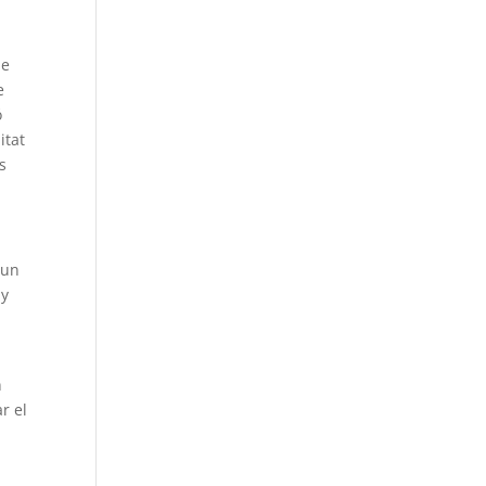
ue
e
ó
itat
s
 un
 y
n
r el