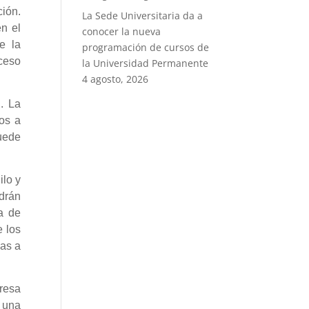
ción.
La Sede Universitaria da a
n el
conocer la nueva
e la
programación de cursos de
cceso
la Universidad Permanente
4 agosto, 2026
. La
os a
uede
ilo y
drán
a de
e los
mas a
resa
 una