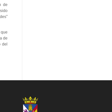
n de
sido
des”
 que
ía de
 del