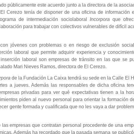
o públicamente este acuerdo junto a la directora de la asocia
El Cerezo tenía de disponer de una oficina de información e
rograma de intermediación sociolaboral
Incorpora
que ofrec
aboración para trabajar con colectivos vulnerables de difícil a
.
con jóvenes con problemas o en riesgo de exclusión social
ción laboral que permite adquirir experiencia y conocimient
inserción laboral son empresas de tránsito en las que se p
alado Mari Nieves Ramos, directora de El Cerezo.
rpora
de la Fundación La Caixa tendrá su sede en la Calle El H
rtes a jueves. Además las responsables de dicha oficina ten
empresas privadas para ver qué expectativas tienen a la hor
imientos piden al nuevo personal para orientar la formación d
ecer gente formada y cualificada que no les vaya a dar proble
e las empresas que contratan personal procedente de una emp
ómicas. Además ha recordado que la pasada semana se publicó