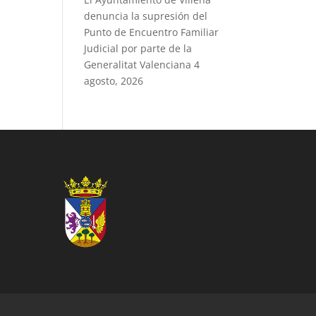
denuncia la supresión del
Punto de Encuentro Familiar
Judicial por parte de la
Generalitat Valenciana
4
agosto, 2026