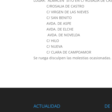
LUGAR: ALMACÉN SITO EN C/ ROSALÍA DE CA
C/ROSALIA DE CASTRO
C/ VIRGEN DE LAS NIEVES
C/ SAN BENITO
AVDA. DE ASPE
AVDA. DE ELCHE
AVDA. DE NOVELDA
C/ HILO
C/ NUEVA
C/ CLARA DE CAMPOAMOR
Se ruega disculpen las molestias ocasionadas.
ACTUALIDAD
DE 