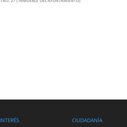
STRO, 27 ( INMUEBLE DEL AYUNTAMIENTO)
INTERÉS
CIUDADANÍA