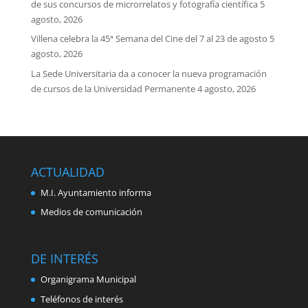
de sus concursos de microrrelatos y fotografía científica
5
agosto, 2026
Villena celebra la 45ª Semana del Cine del 7 al 23 de agosto
5
agosto, 2026
La Sede Universitaria da a conocer la nueva programación
de cursos de la Universidad Permanente
4 agosto, 2026
ACTUALIDAD
M.I. Ayuntamiento informa
Medios de comunicación
DE INTERÉS
Organigrama Municipal
Teléfonos de interés