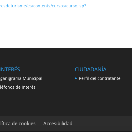
esdeturisme/es/contents/cursos/curso.jsp?
INTERÉS
CIUDADANÍA
ganigrama Municipal
Perfil del contratante
léfonos de interés
lítica de cookies
Accesibilidad