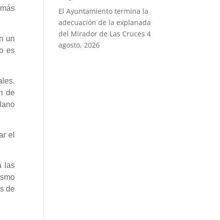
 más
El Ayuntamiento termina la
adecuación de la explanada
del Mirador de Las Cruces
4
on un
agosto, 2026
so es
ales.
n de
lano
ar el
 las
rismo
és de