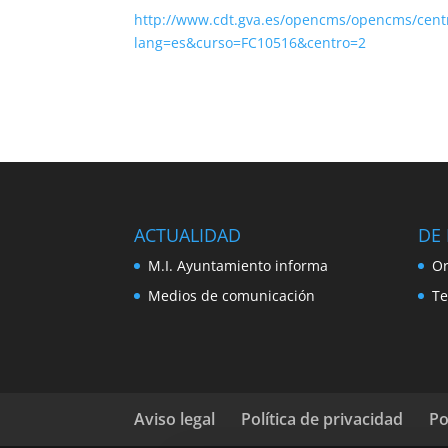
http://www.cdt.gva.es/opencms/opencms/centr
lang=es&curso=FC10516&centro=2
ACTUALIDAD
DE 
M.I. Ayuntamiento informa
Or
Medios de comunicación
Te
Aviso legal
Política de privacidad
Po