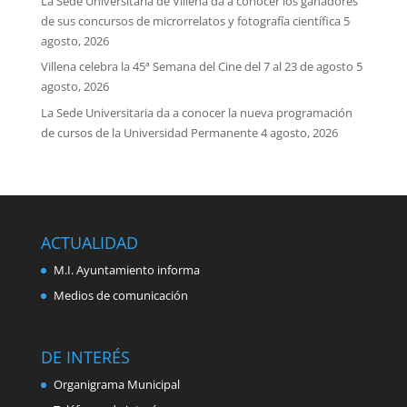
La Sede Universitaria de Villena da a conocer los ganadores
de sus concursos de microrrelatos y fotografía científica
5
agosto, 2026
Villena celebra la 45ª Semana del Cine del 7 al 23 de agosto
5
agosto, 2026
La Sede Universitaria da a conocer la nueva programación
de cursos de la Universidad Permanente
4 agosto, 2026
ACTUALIDAD
M.I. Ayuntamiento informa
Medios de comunicación
DE INTERÉS
Organigrama Municipal