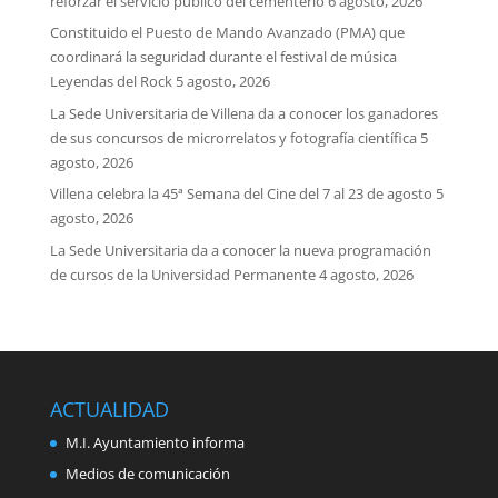
reforzar el servicio público del cementerio
6 agosto, 2026
Constituido el Puesto de Mando Avanzado (PMA) que
coordinará la seguridad durante el festival de música
Leyendas del Rock
5 agosto, 2026
La Sede Universitaria de Villena da a conocer los ganadores
de sus concursos de microrrelatos y fotografía científica
5
agosto, 2026
Villena celebra la 45ª Semana del Cine del 7 al 23 de agosto
5
agosto, 2026
La Sede Universitaria da a conocer la nueva programación
de cursos de la Universidad Permanente
4 agosto, 2026
ACTUALIDAD
M.I. Ayuntamiento informa
Medios de comunicación