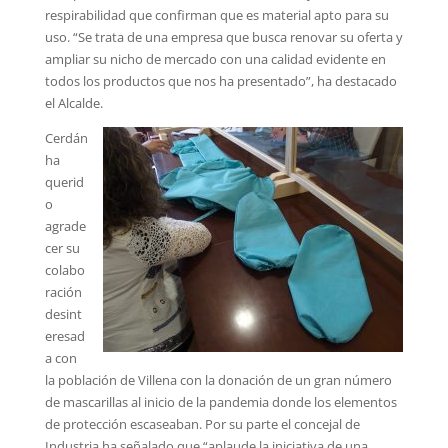
respirabilidad que confirman que es material apto para su
uso. “Se trata de una empresa que busca renovar su oferta y
ampliar su nicho de mercado con una calidad evidente en
todos los productos que nos ha presentado”, ha destacado
el Alcalde.
Cerdán
ha
querid
o
agrade
cer su
colabo
ración
desint
eresad
a con
la población de Villena con la donación de un gran número
de mascarillas al inicio de la pandemia donde los elementos
de protección escaseaban. Por su parte el concejal de
Industria ha señalado que “aplaude la iniciativa de una