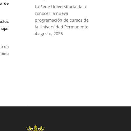
la de
La Sede Universitaria da a
conocer la nueva
programación de cursos de
estos
la Universidad Permanente
nej
ar
4 agosto, 2026
do en
ónomo