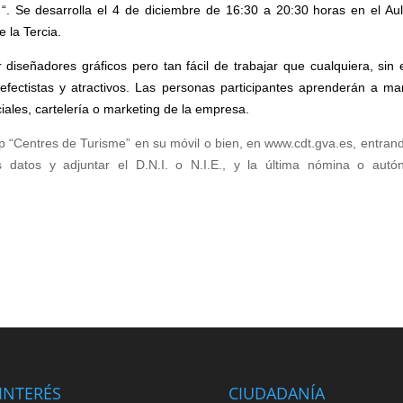
“.
Se desarrolla el 4 de diciembre de 16:30 a 20:30 horas en el Au
e la Tercia.
iseñadores gráficos pero tan fácil de trabajar que cualquiera, sin 
efectistas y atractivos. Las personas participantes aprenderán a ma
iales, cartelería o marketing de la empresa.
app “Centres de Turisme” en su móvil o bien, en www.cdt.gva.es, entran
atos y adjuntar el D.N.I. o N.I.E., y la última nómina o aut
INTERÉS
CIUDADANÍA