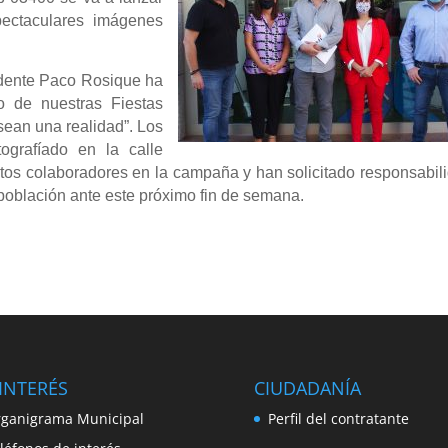
pectaculares imágenes
idente Paco Rosique ha
do de nuestras Fiestas
sean una realidad”. Los
grafíado en la calle
ntos colaboradores en la campaña y han solicitado responsabil
 población ante este próximo fin de semana.
INTERÉS
CIUDADANÍA
ganigrama Municipal
Perfil del contratante