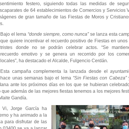
sentimiento festero, siguiendo todas las medidas de segur
 escaparates de 64 establecimientos de Comercios y Servicios 
mágenes de gran tamaño de las Fiestas de Moros y Cristiano
s.
Bajo el lema
“donde siempre, como nunca”
se lanza esta cam
que quiere incentivar el recuerdo positivo de Fiestas en unos
tristes donde no se podrán celebrar actos. “Se
m
antien
recuerdo emotivo y se genera un recorrido por los comer
locales”, ha destacado el Alcalde, Fulgencio Cerdán.
Esta campaña complementa la lanzada desde el ayuntami
hace unas semanas bajo el lema
“Sin Fiestas con Cabeza”
adana ante los próximos días en los que se hubieran celebrad
o
que además de las mejores fiestas tenemos a los mejores fes
 Maite Gandía.
 Vi, Jorge García ha
ierno y ha animado a la
a para disfrutar de las
pp 03400 se va a lanzar