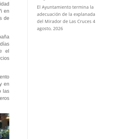
idad
El Ayuntamiento termina la
Vi en
adecuación de la explanada
s de
del Mirador de Las Cruces
4
agosto, 2026
paña
 días
e el
cios
ento
y en
o las
teros