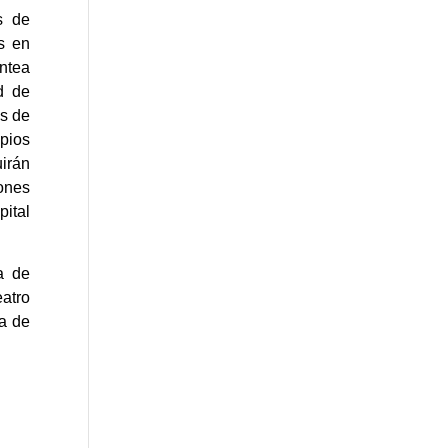
s de
os en
antea
d de
es de
pios
uirán
iones
ital
a de
eatro
ra de