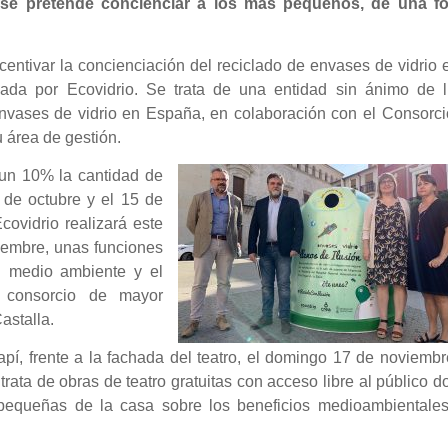
al se pretende concienciar a los más pequeños, de una f
entivar la concienciación del reciclado de envases de vidrio 
ada por Ecovidrio. Se trata de una entidad sin ánimo de l
envases de vidrio en España, en colaboración con el Consorci
 área de gestión.
r un 10% la cantidad de
 de octubre y el 15 de
ovidrio realizará este
iembre, unas funciones
el medio ambiente y el
l consorcio de mayor
astalla.
pí, frente a la fachada del teatro, el domingo 17 de noviemb
trata de obras de teatro gratuitas con acceso libre al público 
pequeñas de la casa sobre los beneficios medioambientales