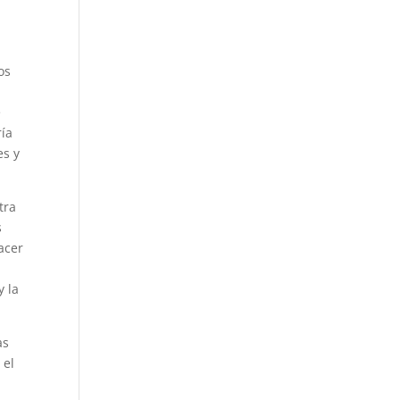
os
e
ría
es y
tra
s
acer
y la
as
 el