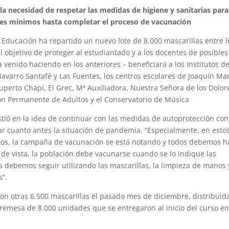
n la necesidad de respetar las medidas de higiene y sanitarias para
les mínimos hasta completar el proceso de vacunación
 Educación ha repartido un nuevo lote de 8.000 mascarillas entre l
l objetivo de proteger al estudiantado y a los docentes de posibles
 venido haciendo en los anteriores – beneficiará a los Institutos d
arro Santafé y Las Fuentes, los centros escolares de Joaquín Ma
uperto Chapí, El Grec, Mª Auxiliadora, Nuestra Señora de los Dolor
ión Permanente de Adultos y el Conservatorio de Música
sistió en la idea de continuar con las medidas de autoprotección con
ar cuanto antes la situación de pandemia. “Especialmente, en esto
jos, la campaña de vacunación se está notando y todos debemos h
de vista, la población debe vacunarse cuando se lo indique las
os debemos seguir utilizando las mascarillas, la limpieza de manos 
s”.
ron otras 6.500 mascarillas el pasado mes de diciembre, distribuid
 remesa de 8.000 unidades que se entregaron al inicio del curso en