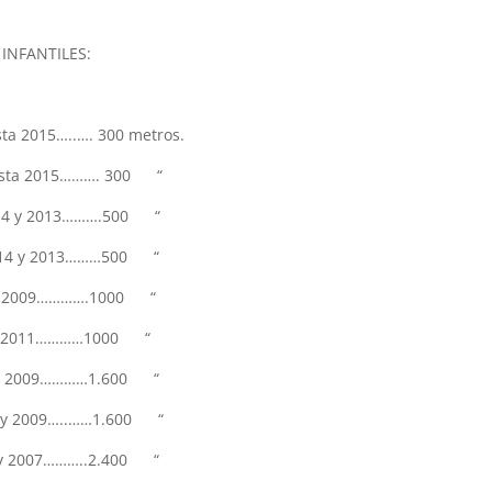
INFANTILES:
ta 2015…..…. 300 metros.
hasta 2015………. 300 “
014 y 2013……….500 “
2014 y 2013………500 “
0 y 2009………….1000 “
12y 2011…………1000 “
10 y 2009…………1.600 “
10 y 2009…..……1.600 “
8 y 2007………..2.400 “