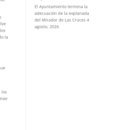
El Ayuntamiento termina la
adecuación de la explanada
s
del Mirador de Las Cruces
4
elve
agosto, 2026
 los
do la
7
que
 los
rimer