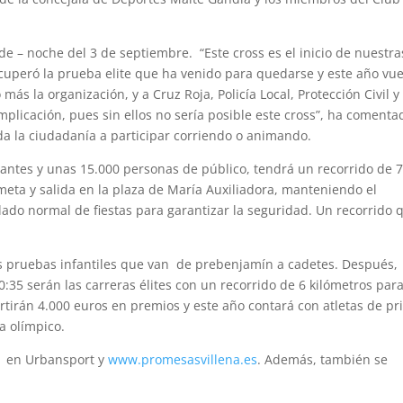
rde – noche del 3 de septiembre. “Este cross es el inicio de nuestra
ecuperó la prueba elite que ha venido para quedarse y este año vu
más la organización, y a Cruz Roja, Policía Local, Protección Civil y
mplicación, pues sin ellos no sería posible este cross”, ha comenta
a la ciudadanía a participar corriendo o animando.
pantes y unas 15.000 personas de público, tendrá un recorrido de 
 meta y salida en la plaza de María Auxiliadora, manteniendo el
lado normal de fiestas para garantizar la seguridad. Un recorrido 
as pruebas infantiles que van de prebenjamín a cadetes. Después,
20:35 serán las carreras élites con un recorrido de 6 kilómetros para
rtirán 4.000 euros en premios y este año contará con atletas de p
a olímpico.
31 en Urbansport y
www.promesasvillena.es
. Además, también se