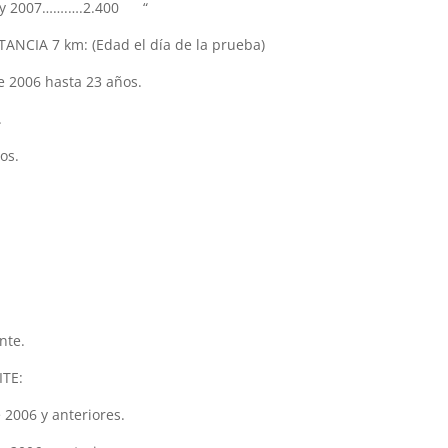
8 y 2007…….….2.400 “
CIA 7 km: (Edad el día de la prueba)
 2006 hasta 23 años.
.
os.
nte.
TE:
2006 y anteriores.