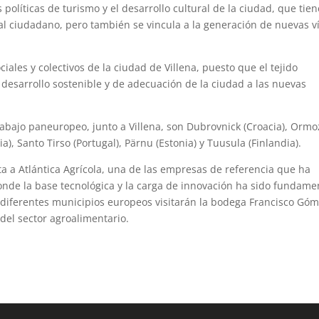
políticas de turismo y el desarrollo cultural de la ciudad, que tien
al ciudadano, pero también se vincula a la generación de nuevas v
ales y colectivos de la ciudad de Villena, puesto que el tejido
 desarrollo sostenible y de adecuación de la ciudad a las nuevas
rabajo paneuropeo, junto a Villena, son Dubrovnick (Croacia), Ormo
ia), Santo Tirso (Portugal), Pärnu (Estonia) y Tuusula (Finlandia).
ta a Atlántica Agrícola, una de las empresas de referencia que ha
onde la base tecnológica y la carga de innovación ha sido fundame
s diferentes municipios europeos visitarán la bodega Francisco Góm
del sector agroalimentario.