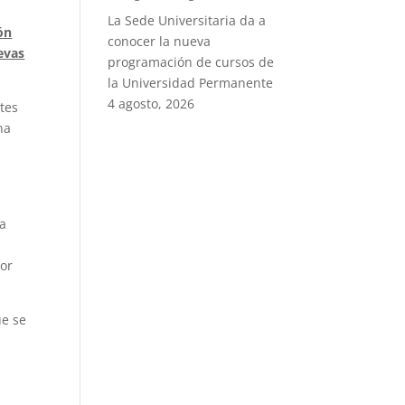
La Sede Universitaria da a
ón
conocer la nueva
uevas
programación de cursos de
la Universidad Permanente
4 agosto, 2026
ntes
na
la
por
ue se