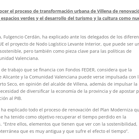
ocer el proceso de transformación urbana de Villena de renovaci
e espacios verdes y el desarrollo del turismo y la cultura como n
na, Fulgencio Cerdán, ha explicado ante los delegados de los difere
UE el proyecto de Nodo Logístico Levante Interior, que puede ser u
 sostenible, pero también como pieza clave para las políticas de
munidad Valenciana.
 de trabajo que se financia con Fondos FEDER, considera que la
 de Alicante y la Comunidad Valenciana puede verse impulsada con 
rto Seco, en opinión del alcalde de Villena, además de impulsar la
necesidad de diversificar la economía de la provincia y de apostar 
ión al PIB.
or ha explicado todo el proceso de renovación del Plan Moderniza q
ue ha tenido como objetivo recuperar el tiempo perdido en la
 “Entre ellos, elementos que tienen que ver con la sostenibilidad,
terránea que es muy antigua y que sufre el efecto el tiempo”.