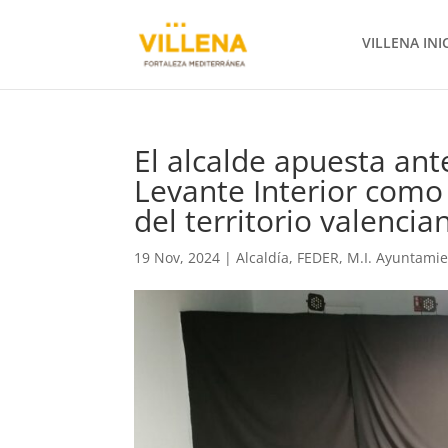
VILLENA INI
El alcalde apuesta ant
Levante Interior como
del territorio valencia
19 Nov, 2024
|
Alcaldía
,
FEDER
,
M.I. Ayuntami