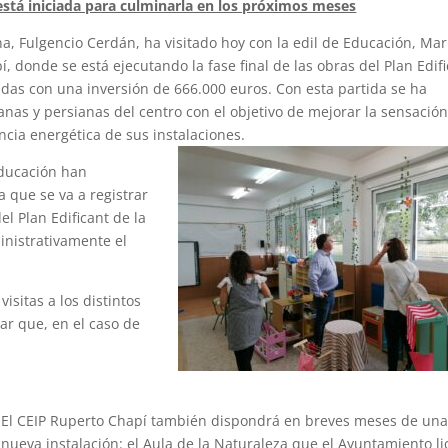
 está iniciada para culminarla en los próximos meses
na, Fulgencio Cerdán, ha visitado hoy con la edil de Educación, Mar
í, donde se está ejecutando la fase final de las obras del Plan Edif
tadas con una inversión de 666.000 euros. Con esta partida se ha
anas y persianas del centro con el objetivo de mejorar la sensació
ncia energética de sus instalaciones.
 Educación han
 que se va a registrar
el Plan Edificant de la
inistrativamente el
isitas a los distintos
lar que, en el caso de
El CEIP Ruperto Chapí también dispondrá en breves meses de un
nueva instalación: el Aula de la Naturaleza que el Ayuntamiento li