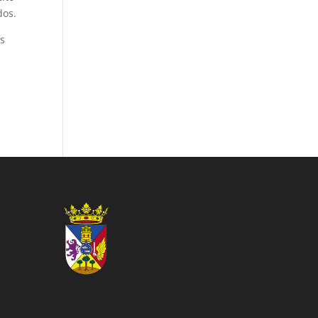
dos.
as