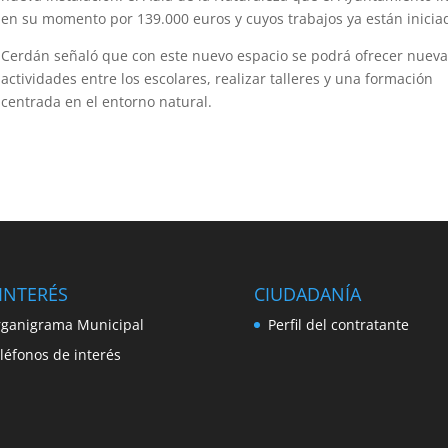
en su momento por 139.000 euros y cuyos trabajos ya están inicia
Cerdán señaló que con este nuevo espacio se podrá ofrecer nuev
actividades entre los escolares, realizar talleres y una formación
centrada en el entorno natural.
INTERÉS
CIUDADANÍA
ganigrama Municipal
Perfil del contratante
léfonos de interés