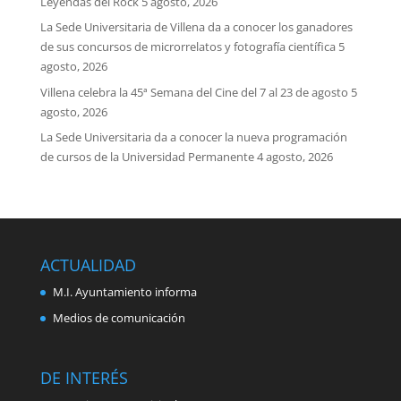
Leyendas del Rock
5 agosto, 2026
La Sede Universitaria de Villena da a conocer los ganadores
de sus concursos de microrrelatos y fotografía científica
5
agosto, 2026
Villena celebra la 45ª Semana del Cine del 7 al 23 de agosto
5
agosto, 2026
La Sede Universitaria da a conocer la nueva programación
de cursos de la Universidad Permanente
4 agosto, 2026
ACTUALIDAD
M.I. Ayuntamiento informa
Medios de comunicación
DE INTERÉS