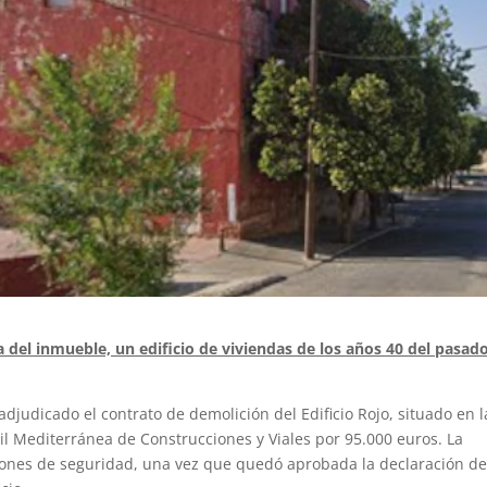
a del inmueble, un edificio de viviendas de los años 40 del pasad
djudicado el contrato de demolición del Edificio Rojo, situado en l
til Mediterránea de Construcciones y Viales por 95.000 euros. La
ones de seguridad, una vez que quedó aprobada la declaración d