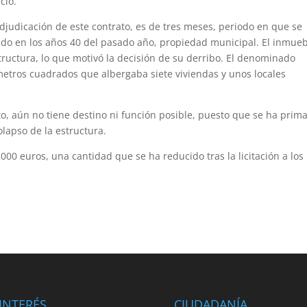
cio.
adjudicación de este contrato, es de tres meses, periodo en que se
uido en los años 40 del pasado año, propiedad municipal. El inmue
structura, lo que motivó la decisión de su derribo. El denominado
 metros cuadrados que albergaba siete viviendas y unos locales
to, aún no tiene destino ni función posible, puesto que se ha prim
olapso de la estructura.
4.000 euros, una cantidad que se ha reducido tras la licitación a los
INTERÉS
CIUDADANÍA