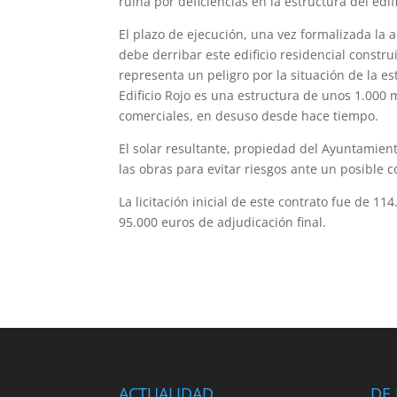
ruina por deficiencias en la estructura del edifi
El plazo de ejecución, una vez formalizada la 
debe derribar este edificio residencial constr
representa un peligro por la situación de la e
Edificio Rojo es una estructura de unos 1.000
comerciales, en desuso desde hace tiempo.
El solar resultante, propiedad del Ayuntamien
las obras para evitar riesgos ante un posible c
La licitación inicial de este contrato fue de 11
95.000 euros de adjudicación final.
ACTUALIDAD
DE 