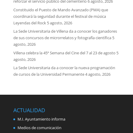
reforzar el servicio público del cementerio
6 agosto, 2026
Constituido el Puesto de Mando Avanzado (PMA) que
coordinará la seguridad durante el festival de música
Leyendas del Rock
5 agosto, 2026
La Sede Universitaria de Villena da a conocer los ganadores
de sus concursos de microrrelatos y fotografía científica
5
agosto, 2026
Villena celebra la 45ª Semana del Cine del 7 al 23 de agosto
5
agosto, 2026
La Sede Universitaria da a conocer la nueva programación
de cursos de la Universidad Permanente
4 agosto, 2026
ACTUALIDAD
M.I. Ayuntamiento informa
Medios de comunicación