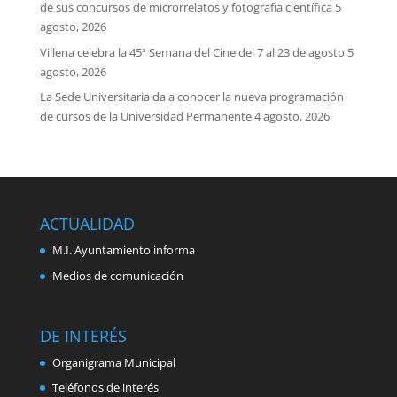
de sus concursos de microrrelatos y fotografía científica
5
agosto, 2026
Villena celebra la 45ª Semana del Cine del 7 al 23 de agosto
5
agosto, 2026
La Sede Universitaria da a conocer la nueva programación
de cursos de la Universidad Permanente
4 agosto, 2026
ACTUALIDAD
M.I. Ayuntamiento informa
Medios de comunicación
DE INTERÉS
Organigrama Municipal
Teléfonos de interés