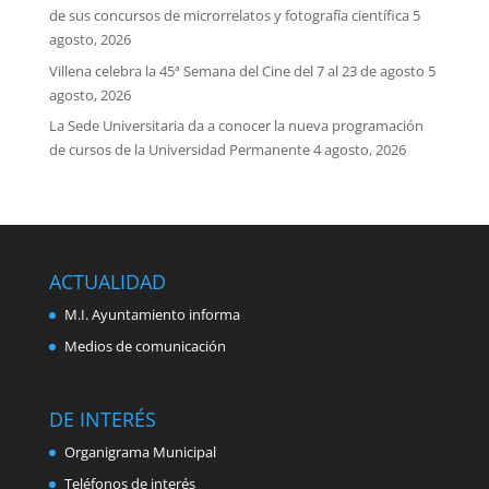
de sus concursos de microrrelatos y fotografía científica
5
agosto, 2026
Villena celebra la 45ª Semana del Cine del 7 al 23 de agosto
5
agosto, 2026
La Sede Universitaria da a conocer la nueva programación
de cursos de la Universidad Permanente
4 agosto, 2026
ACTUALIDAD
M.I. Ayuntamiento informa
Medios de comunicación
DE INTERÉS
Organigrama Municipal
Teléfonos de interés