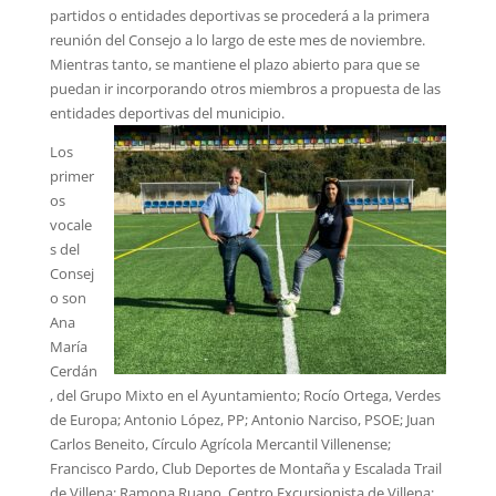
partidos o entidades deportivas se procederá a la primera
reunión del Consejo a lo largo de este mes de noviembre.
Mientras tanto, se mantiene el plazo abierto para que se
puedan ir incorporando otros miembros a propuesta de las
entidades deportivas del municipio.
Los
primer
os
vocale
s del
Consej
o son
Ana
María
Cerdán
, del Grupo Mixto en el Ayuntamiento; Rocío Ortega, Verdes
de Europa; Antonio López, PP; Antonio Narciso, PSOE; Juan
Carlos Beneito, Círculo Agrícola Mercantil Villenense;
Francisco Pardo, Club Deportes de Montaña y Escalada Trail
de Villena; Ramona Ruano, Centro Excursionista de Villena;