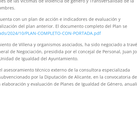
es de las víctimas de violencia de género y Transversalidad de la
ombres.
cuenta con un plan de acción e indicadores de evaluación y
lización del plan anterior. El documento completo del Plan se
loads/2024/10/PLAN-COMPLETO-CON-PORTADA.pdf
amiento de Villena y organismos asociados, ha sido negociado a trav
ral de Negociación, presidida por el concejal de Personal, Juan J
a Unidad de Igualdad del Ayuntamiento.
l asesoramiento técnico externo de la consultora especializada
subvencionado por la Diputación de Alicante, en la convocatoria d
 elaboración y evaluación de Planes de Igualdad de Género, anual