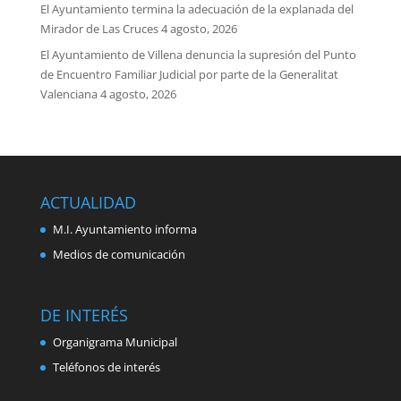
El Ayuntamiento termina la adecuación de la explanada del
Mirador de Las Cruces
4 agosto, 2026
El Ayuntamiento de Villena denuncia la supresión del Punto
de Encuentro Familiar Judicial por parte de la Generalitat
Valenciana
4 agosto, 2026
ACTUALIDAD
M.I. Ayuntamiento informa
Medios de comunicación
DE INTERÉS
Organigrama Municipal
Teléfonos de interés