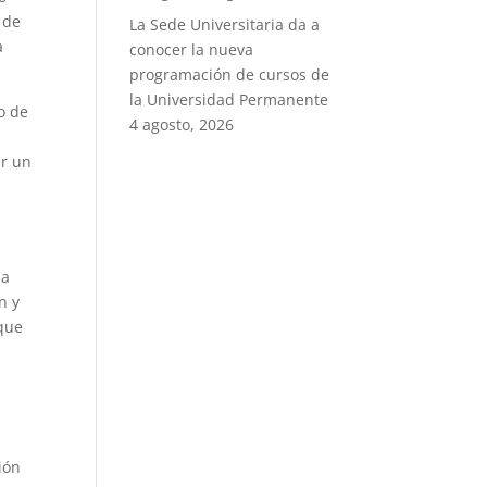
 de
La Sede Universitaria da a
a
conocer la nueva
programación de cursos de
la Universidad Permanente
o de
4 agosto, 2026
er un
 a
n y
 que
ión