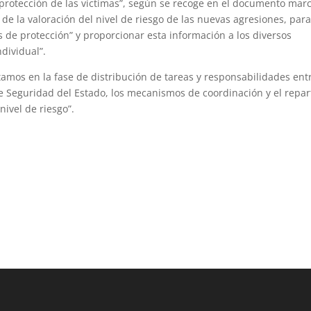
protección de las víctimas”, según se recoge en el documento marc
 de la valoración del nivel de riesgo de las nuevas agresiones, par
s de protección” y proporcionar esta información a los diversos
dividual”.
tamos en la fase de distribución de tareas y responsabilidades ent
de Seguridad del Estado, los mecanismos de coordinación y el repar
nivel de riesgo”.