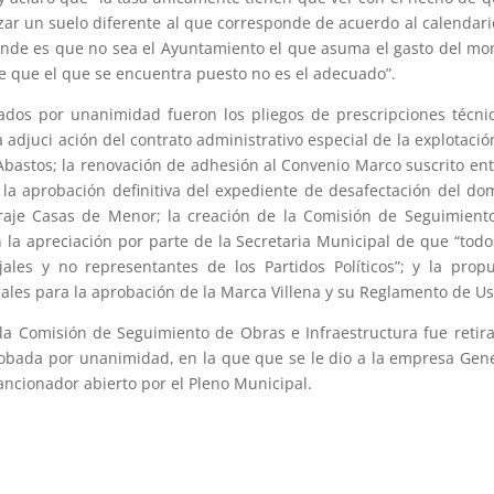
izar un suelo diferente al que corresponde de acuerdo al calendari
tende es que no sea el Ayuntamiento el que asuma el gasto del mo
de que el que se encuentra puesto no es el adecuado”.
ados por unanimidad fueron los pliegos de prescripciones técni
 adjuci ación del contrato administrativo especial de la explotació
bastos; la renovación de adhesión al Convenio Marco suscrito ent
; la aprobación definitiva del expediente de desafectación del do
raje Casas de Menor; la creación de la Comisión de Seguimient
la apreciación por parte de la Secretaria Municipal de que “todo
les y no representantes de los Partidos Políticos”; y la prop
pales para la aprobación de la Marca Villena y su Reglamento de Us
la Comisión de Seguimiento de Obras e Infraestructura fue retir
obada por unanimidad, en la que que se le dio a la empresa Gen
ancionador abierto por el Pleno Municipal.