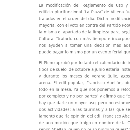
La modificación del Reglamento de uso y 
edificio plurifuncional “La Plaza” de Villena f
tratados en el orden del día. Dicha modificac
mayoría, con el voto en contra del Partido Popu
la misma el apartado de la limpieza para, seg
Cultura, “tratarlo con más tiempo e incorpo
nos ayuden a tomar una decisión más ad
puede pagar lo mismo por un evento ferial que
El Pleno aprobó por lo tanto el calendario de i
tipos de suelo: de octubre a junio estaría inst
y durante los meses de verano (julio, agos
arena. El edil popular, Francisco Abellán, p
todo en la mesa. Ya que nos ponemos a reto
por completo y no por partes” y afirmó que “
hay que darle un mayor uso, pero no estamos
dos actividades: a las taurinas y a las que se
lamentó que “la opinión del edil Francisco Abel
de una moción que traigo en nombre de la Com
señor Abellán, quien no puso ninguna queja” y