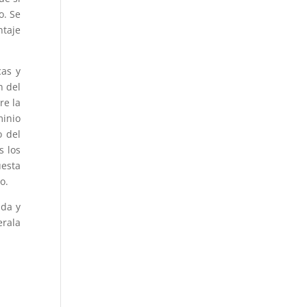
o. Se
ntaje
cas y
n del
re la
minio
o del
s los
uesta
o.
ada y
erala