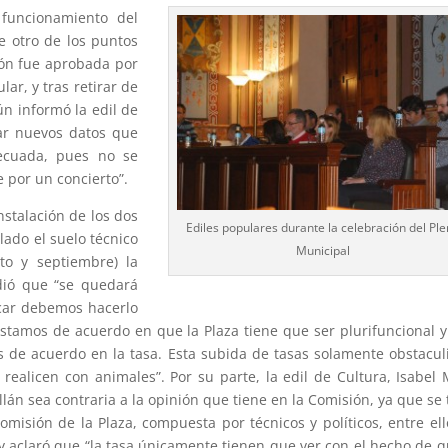
funcionamiento del
ue otro de los puntos
ión fue aprobada por
lar, y tras retirar de
ún informó la edil de
rar nuevos datos que
ecuada, pues no se
 por un concierto”.
nstalación de los dos
Ediles populares durante la celebración del Pl
alado el suelo técnico
Municipal
to y septiembre) la
idió que “se quedará
car debemos hacerlo
estamos de acuerdo en que la Plaza tiene que ser plurifuncional 
 de acuerdo en la tasa. Esta subida de tasas solamente obstacul
 realicen con animales”. Por su parte, la edil de Cultura, Isabel 
lán sea contraria a la opinión que tiene en la Comisión, ya que se 
isión de la Plaza, compuesta por técnicos y políticos, entre ell
 aclaró que “la tasa únicamente tienen que ver con el hecho de q