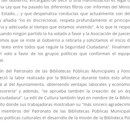
 del Gobierno, encargado de decir si una manifestación es legal o
na Ley que ha pasado los diferentes filtros con informes del Minis
de Estado…; y que despenaliza conductas que actualmente son del
 y añadía “no es discrecional, respeta profundamente el princip
ria y adecuada al tiempo que estamos viviendo”. A lo que le resp
cuando ningún partido la ha votado a favor y la Asociación de Juece
mos que se inste al Gobierno a retirarla y solicitamos el inicio 
n texto entre todos que regule la Seguridad Ciudadana”. Finalmen
el voto a favor de los grupos políticos que conforman el equi
ar.
n del Patronato de las Bibliotecas Públicas Municipales y Fon
ció la labor realizada por la Biblioteca durante todos esto año
rá al del Ayuntamiento, obteniendo ventajas laborales y económi
y Tesorería” y además, “se aprueba también la creación de un ó
 ciudadana”. La edil de Cultura también leyó en nombre de la Bibli
rito donde sus trabajadoras mostraban su “más sincero agradecim
 miembros del Patronato de las Bibliotecas Públicas Municipa
políticas culturales el desarrollo de la misión de la Biblioteca Pú