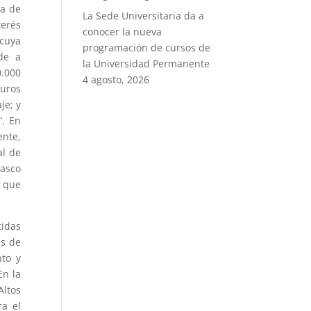
ta de
La Sede Universitaria da a
terés
conocer la nueva
 cuya
programación de cursos de
de a
la Universidad Permanente
0.000
4 agosto, 2026
uros
je; y
”. En
ente,
al de
asco
, que
tidas
as de
nto y
En la
ltos
ra el