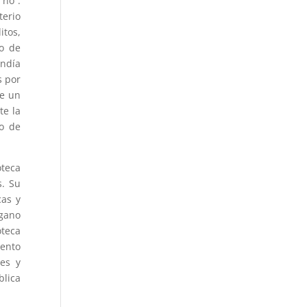
 no”.
terio
itos,
io de
ondía
s por
de un
te la
po de
oteca
s. Su
cas y
rgano
oteca
iento
les y
blica