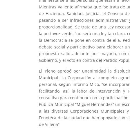
manifestarse a las personas que están a favor
Mientras Valiente afirmaba que “se trata de u
de Hacienda, Sanidad, Justicia, el Consejo 
pasando a ser infracciones administrativas”
proporcionalidad. Se trata de una Ley necesa
la portavoz verde, “no será una ley tan clara, 
la Democracia se pone en contra de ella. Pedi
debate social y participativo para elaborar u
propuesta salió adelante por mayoría, con 
Gobierno, y el voto en contra del Partido Popul
El Pleno aprobó por unanimidad la disolució
Municipal. La Corporación al completo agrade
personal, según informó Micó, “se incorpora
facilitando, así, la labor de Intervención 
consultivo para continuar con la participación
Pública Municipal “Miguel Hernández” un esc
a las diversas Corporaciones Municipales y
Fonoteca de la ciudad que han apoyado con sus 
de Villena”.