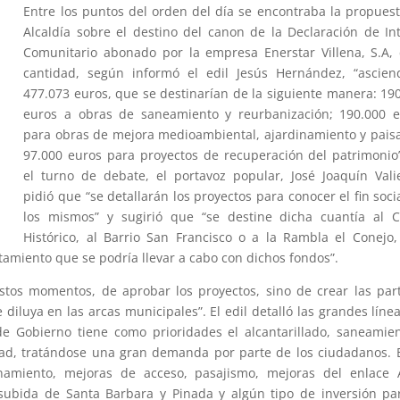
Entre los puntos del orden del día se encontraba la propues
Alcaldía sobre el destino del canon de la Declaración de In
Comunitario abonado por la empresa Enerstar Villena, S.A,
cantidad, según informó el edil Jesús Hernández, “ascien
477.073 euros, que se destinarían de la siguiente manera: 19
euros a obras de saneamiento y reurbanización; 190.000 e
para obras de mejora medioambiental, ajardinamiento y paisa
97.000 euros para proyectos de recuperación del patrimonio
el turno de debate, el portavoz popular, José Joaquín Vali
pidió que “se detallarán los proyectos para conocer el fin soci
los mismos” y sugirió que “se destine dicha cuantía al C
Histórico, al Barrio San Francisco o a la Rambla el Conejo
tamiento que se podría llevar a cabo con dichos fondos”.
stos momentos, de aprobar los proyectos, sino de crear las par
diluya en las arcas municipales”. El edil detalló las grandes líne
 de Gobierno tiene como prioridades el alcantarillado, saneamie
dad, tratándose una gran demanda por parte de los ciudadanos. 
namiento, mejoras de acceso, pasajismo, mejoras del enlace A
subida de Santa Barbara y Pinada y algún tipo de inversión pa