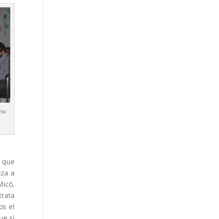
eno
y que
iza a
Micó,
trata
os el
ue si