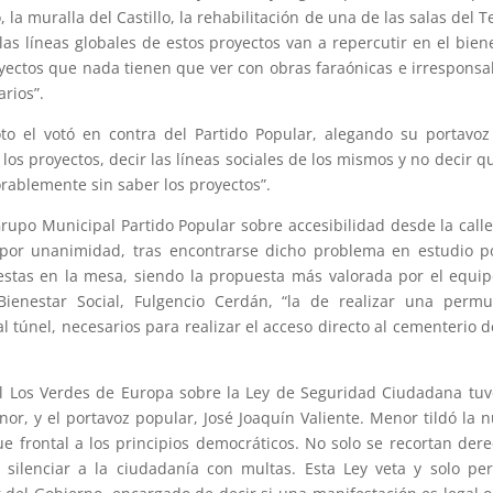
 la muralla del Castillo, la rehabilitación de una de las salas del T
las líneas globales de estos proyectos van a repercutir en el bien
yectos que nada tienen que ver con obras faraónicas e irresponsa
rios”.
to el votó en contra del Partido Popular, alegando su portavo
los proyectos, decir las líneas sociales de los mismos y no decir q
rablemente sin saber los proyectos”.
Grupo Municipal Partido Popular sobre accesibilidad desde la call
por unanimidad, tras encontrarse dicho problema en estudio p
estas en la mesa, siendo la propuesta más valorada por el equi
ienestar Social, Fulgencio Cerdán, “la de realizar una permu
al túnel, necesarios para realizar el acceso directo al cementerio 
l Los Verdes de Europa sobre la Ley de Seguridad Ciudadana tu
r, y el portavoz popular, José Joaquín Valiente. Menor tildó la 
 frontal a los principios democráticos. No solo se recortan der
ilenciar a la ciudadanía con multas. Esta Ley veta y solo pe