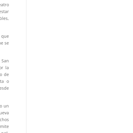
eatro
estar
bles,
z que
ue se
e San
or la
po de
ta o
desde
vo un
nueva
echos
rmite