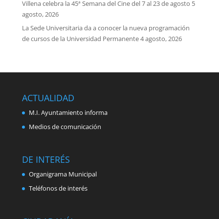
Villena celebra la 45ª Semana del Cine del 7 al 23 de agosto
5
agosto, 2026
La Sede Universitaria da a conocer la nueva programación
de cursos de la Universidad Permanente
4 agosto, 2026
ACTUALIDAD
M.I. Ayuntamiento informa
Medios de comunicación
DE INTERÉS
Organigrama Municipal
Teléfonos de interés